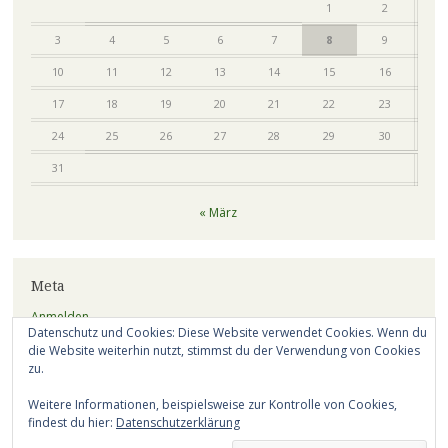
1
2
3
4
5
6
7
8
9
10
11
12
13
14
15
16
17
18
19
20
21
22
23
24
25
26
27
28
29
30
31
« März
Meta
Anmelden
Datenschutz und Cookies: Diese Website verwendet Cookies. Wenn du
Eintrags-Feed
die Website weiterhin nutzt, stimmst du der Verwendung von Cookies
zu.
Kommentar-Feed
Weitere Informationen, beispielsweise zur Kontrolle von Cookies,
WordPress.org
findest du hier:
Datenschutzerklärung