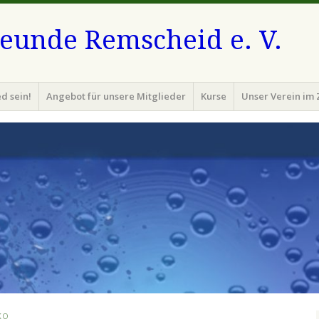
eunde Remscheid e. V.
d sein!
Angebot für unsere Mitglieder
Kurse
Unser Verein im 
KO