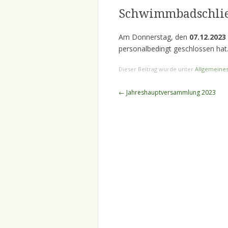
Schwimmbadschließ
Am Donnerstag, den
07.12.2023
personalbedingt geschlossen hat
Dieser Beitrag wurde unter
Allgemeine
Beitragsnavigation
←
Jahreshauptversammlung 2023