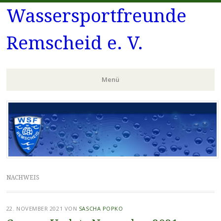
Wassersportfreunde
Remscheid e. V.
Menü
Zum
Inhalt
springen
NACHWEIS
22. NOVEMBER 2021
VON
SASCHA POPKO